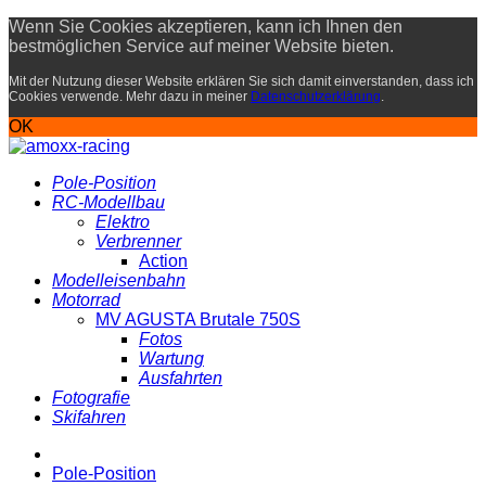
Wenn Sie Cookies akzeptieren, kann ich Ihnen den
bestmöglichen Service auf meiner Website bieten.
Mit der Nutzung dieser Website erklären Sie sich damit einverstanden, dass ich
Cookies verwende. Mehr dazu in meiner
Datenschutzerklärung
.
OK
Pole-Position
RC-Modellbau
Elektro
Verbrenner
Action
Modelleisenbahn
Motorrad
MV AGUSTA Brutale 750S
Fotos
Wartung
Ausfahrten
Fotografie
Skifahren
Pole-Position